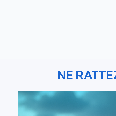
NE RATTE
Pexmir 