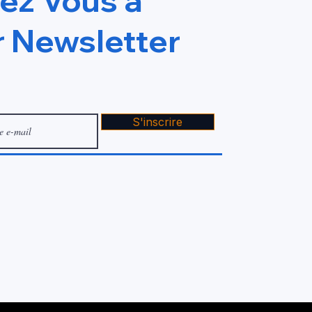
vez Vous à
ate wix studio
 Newsletter
S'inscrire