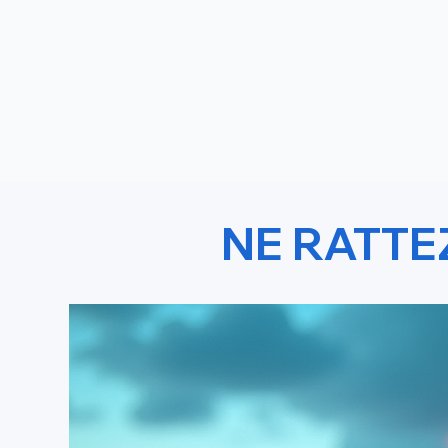
NE RATTE
Pexmir 
Lancer Votre 