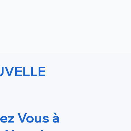
UVELLE
ris Pour
vez Vous à
ate wix studio