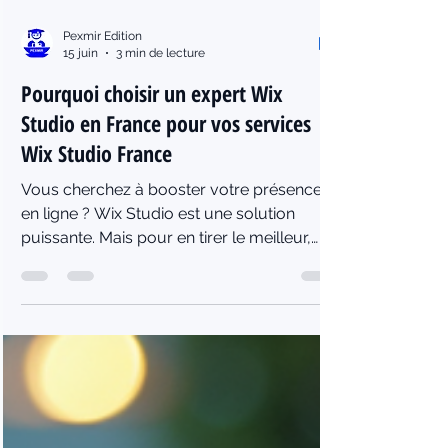
Pexmir Edition
15 juin
3 min de lecture
Pourquoi choisir un expert Wix
Studio en France pour vos services
Wix Studio France
Vous cherchez à booster votre présence
en ligne ? Wix Studio est une solution
puissante. Mais pour en tirer le meilleur,
faites appel à un expert. En France, les
services Wix Studio France se développent
rapidement. Je vous explique pourquoi
choisir un expert Wix Studio en France est
la clé de votre succès digital. Les
avantages des services Wix Studio France
Wix Studio offre une plateforme flexible et