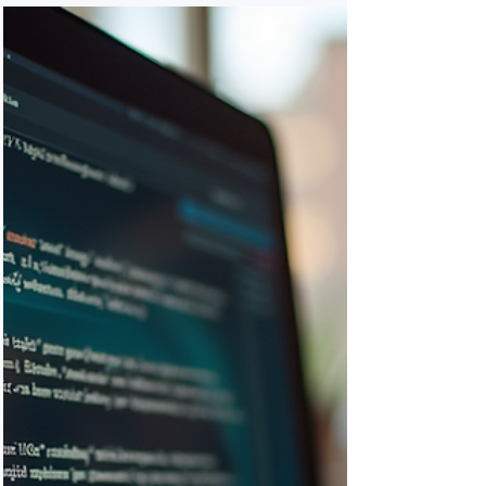
digitale
Vous cherchez à propulser votre
entreprise dans l’univers digital ? Wix
Studio est une solution puissante. Mais
pour en tirer le meilleur, il faut choisir la
bonne agence. Je vous guide pas à pas
pour sélectionner l’agence web Wix France
qui fera décoller votre projet. Pourquoi
opter pour une agence web Wix France ?
Wix est une plateforme intuitive, mais créer
un site performant demande du savoir-
faire. Une agence spécialisée Wix France
vous apporte : Une expertise locale ada