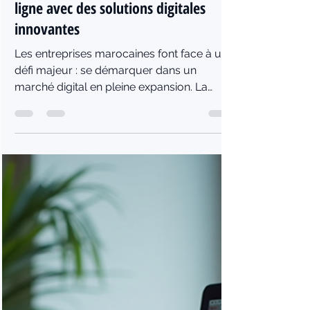
Pexmir Edition
il y a 1 jour
3 min de lecture
Comment les entreprises marocaines
peuvent booster leur présence en
ligne avec des solutions digitales
innovantes
Les entreprises marocaines font face à un
défi majeur : se démarquer dans un
marché digital en pleine expansion. La
concurrence est rude, et la visibilité en
ligne devient un enjeu crucial pour attirer et
fidéliser les clients. Pourtant, beaucoup
peinent à exploiter pleinement les outils
numériques disponibles. Je vais vous
montrer comment des solutions digitales