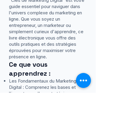
"Clés de Marketing Digital" est votre
guide essentiel pour naviguer dans
l'univers complexe du marketing en
ligne. Que vous soyez un
entrepreneur, un marketeur ou
simplement curieux d'apprendre, ce
livre électronique vous offre des
outils pratiques et des stratégies
éprouvées pour maximiser votre
présence en ligne.
Ce que vous
apprendrez :
Les Fondamentaux du Marketing
Digital : Comprenez les bases et
l'importance d'une stratégie
numérique solide.
SEO et Référencement : Découvrez
comment optimiser votre contenu
pour les moteurs de recherche et
attirer un trafic organique.
Publicité en Ligne : Apprenez à