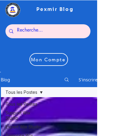
Pexmir Blog
Mon Compte
S'inscrire
Blog
Tous les Postes
Tous les Postes
Support Wix
Studio
Expert Wix Studio
Template Wix