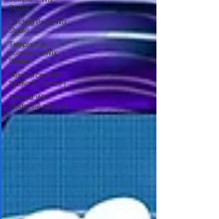
Studio
Landing Page Wix
Studio
Template e-
commerce Wix
Studio
Ressources Wix
Studio (Sections )
Service Wix
Studio clé en main