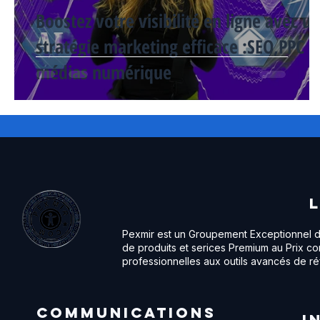
Boostez votre visibilité en ligne avec u
stratégie marketing efficace :SEO,PPC e
médias numérique
Pexmir est un Groupement Exceptionnel de 
de produits et serices Premium au Prix com
professionnelles aux outils avancés de r
Communications
I