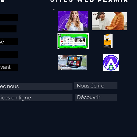
sé
ovant
Nous écrire
vec nous
Découvrir
ices en ligne