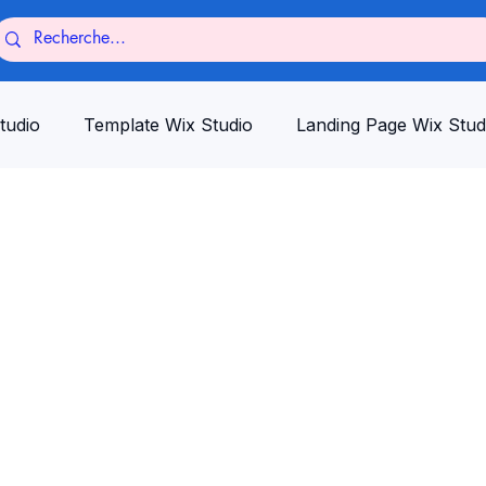
tudio
Template Wix Studio
Landing Page Wix Stud
x Studio (Sections )
Service Wix Studio clé en main