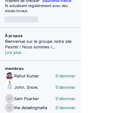
vraiment de checker   
paulownia france
Ils actualisent régulièrement avec des 
essais locaux.
Like
Reply
À propos
Bienvenue sur le groupe notre site
Pexmir ! Nous sommes r
...
Lire plus
membres
Rahul Kumar
S'abonner
John. Snow.
S'abonner
Sam Psarker
S'abonner
Sam Psarker
the detailingmafia
S'abonner
the detailingmafia