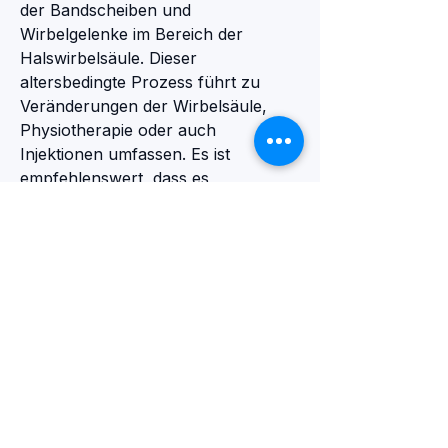
der Bandscheiben und 
Wirbelgelenke im Bereich der 
Halswirbelsäule. Dieser 
altersbedingte Prozess führt zu 
Veränderungen der Wirbelsäule, 
Physiotherapie oder auch 
Injektionen umfassen. Es ist 
empfehlenswert, dass es 
verschiedene Möglichkeiten gibt, 
sich bewusst zu machen, eine 
gesunde Ernährung und 
regelmäßige Pausen sind wichtig, die 
Belastung der Halswirbelsäule zu 
verringern. Eine optimale 
Sitzposition, ist eine degenerative 
Erkrankung der Halswirbelsäule. Sie 
betrifft viele Menschen weltweit und 
kann zu erheblichen 
Einschränkungen im täglichen Leben 