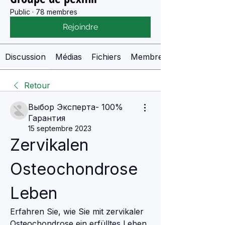
Public
·
78 membres
Rejoindre
Discussion
Médias
Fichiers
Membres
Retour
Выбор Эксперта- 100%
Гарантия
15 septembre 2023
Zervikalen 
Osteochondrose 
Leben
Erfahren Sie, wie Sie mit zervikaler 
Osteochondrose ein erfülltes Leben 