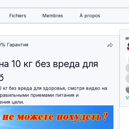
Fichiers
Membres
À propos
m
0% Гарантия
а 10 кг без вреда для 
б
0 кг без вреда для здоровья, смотря видео на 
правильными приемами питания и 
V
ния цели.