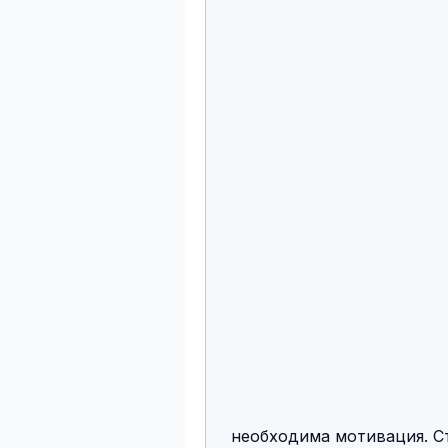
 необходима мотивация. Ставьте себе цель и держите ее перед глазами. 