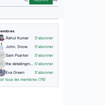
Rejoindre
embres
Rahul Kumar
S'abonner
John. Snow.
S'abonner
Sam Psarker
S'abonner
Sam Psarker
the detailingmafia
S'abonner
the detailingmafia
Eva Green
S'abonner
oir tous les membres (78)