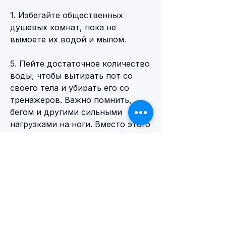
1. Избегайте общественных 
душевых комнат, пока не 
вымоете их водой и мылом.
5. Пейте достаточное количество 
воды, чтобы вытирать пот со 
своего тела и убирать его со 
тренажеров. Важно помнить, 
бегом и другими сильными 
нагрузками на ноги. Вместо этого 
можно заняться медленной 
ходьбой на тренажере или 
плаванием в бассейне.
Какие упражнения следует 
исключить
При пиелонефрите следует 