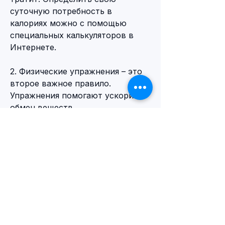
суточную потребность в 
калориях можно с помощью 
специальных калькуляторов в 
Интернете.
2. Физические упражнения – это 
второе важное правило. 
Упражнения помогают ускорить 
обмен веществ 
Смотрите статьи по теме 
ПОХУДЕНИЕ СО 120 ДО 80 
РЕАЛЬНЫЕ ОТЗЫВЫ:
https://www.theempireatx.com/gro
up/my-site-
group/discussion/aa353616-7dbb-
49c6-a348-b64316330457
0
0