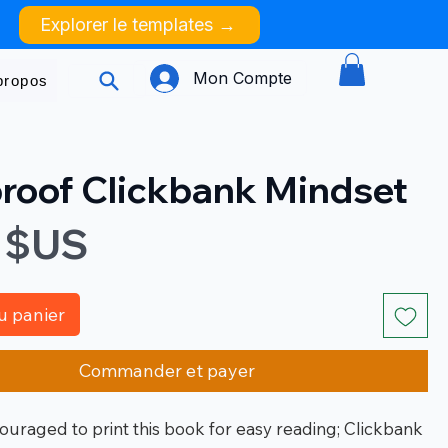
Explorer le templates →
Mon Compte
propos
roof Clickbank Mindset
Prix
 $US
u panier
Commander et payer
ouraged to print this book for easy reading; Clickbank