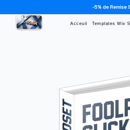
-5% de Remise 
Acceuil
Templates Wix 