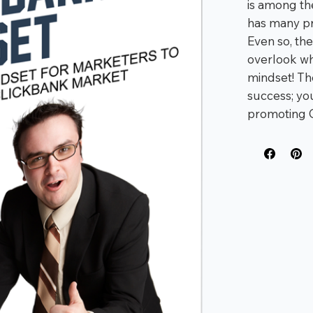
is among the
has many pro
Even so, the
overlook wh
mindset! The
success; yo
promoting 