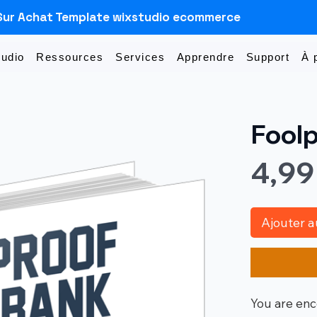
Sur Achat Template wixstudio ecommerce
Sudio
Ressources
Services
Apprendre
Support
À 
Foolp
4,99
Ajouter a
You are enc