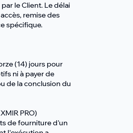
ar le Client. Le délai
s accès, remise des
ce spécifique.
orze (14) jours pour
tifs ni à payer de
ou de la conclusion du
PEXMIR PRO)
ts de fourniture d'un
t l'exécution a