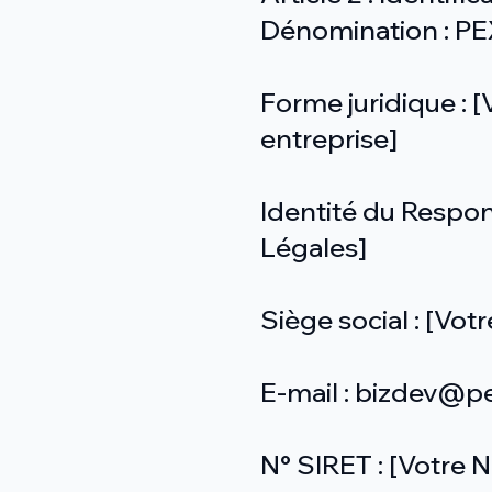
Dénomination : P
Forme juridique : [V
entreprise]
Identité du Respo
Légales]
Siège social : [Vot
E-mail : bizdev@p
N° SIRET : [Votre 