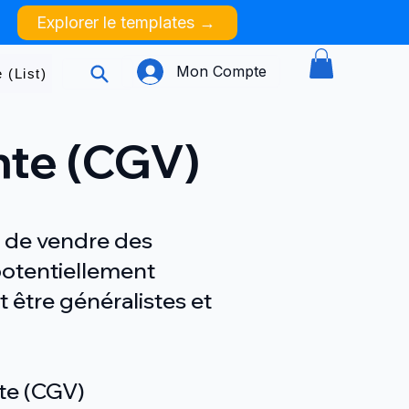
Explorer le templates →
Mon Compte
 (List)
nte (CGV)
z de vendre des
potentiellement
 être généralistes et
te (CGV)