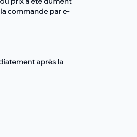
 du prix a été dûment
a la commande par e-
diatement après la