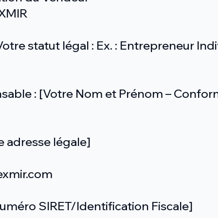
EXMIR
otre statut légal : Ex. : Entrepreneur Ind
nsable : [Votre Nom et Prénom – Confo
re adresse légale]
exmir.com
Numéro SIRET/Identification Fiscale]