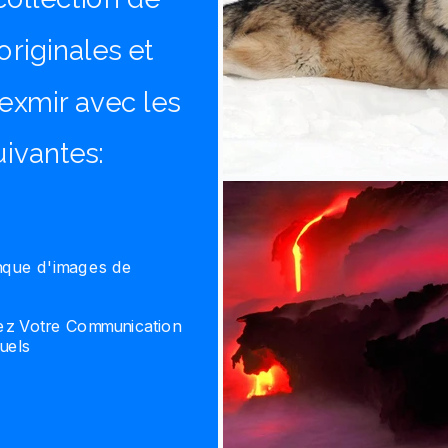
riginales et
exmir avec les
uivantes:
anque d'images de
ez Votre Communication
uels