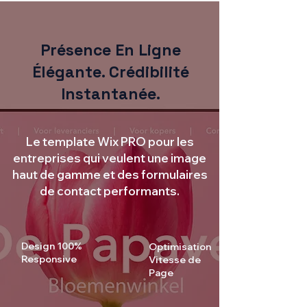
Présence En Ligne
Élégante. Crédibilité
Instantanée.
Le template Wix PRO pour les
entreprises qui veulent une image
haut de gamme et des formulaires
de contact performants.
Design 100%
Optimisation
Responsive
Vitesse de
Page