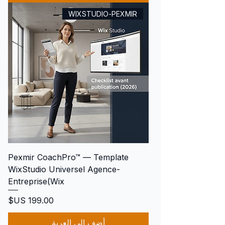
WIXSTUDIO-PEXMIR
Pexmir CoachPro™ — Template
WixStudio Universel Agence-
Entreprise(Wix
السعر
أضِف إلى العربة