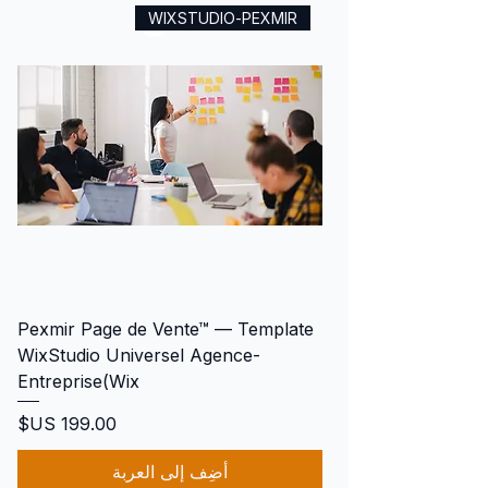
WIXSTUDIO-PEXMIR
Pexmir Page de Vente™ — Template
WixStudio Universel Agence-
Entreprise(Wix
السعر
أضِف إلى العربة