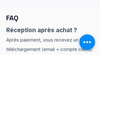
FAQ
Réception après achat ?
Après paiement, vous recevez un lien de
téléchargement (email + compte client).
Débutant : OK ?
Oui : contenu structuré étape par étape,
orienté exécution.
Usage équipe ?
Oui, usage interne autorisé (même
organisation).
Partage autorisé ?
Non : revente, redistribution et partage
public/privé sont interdits.