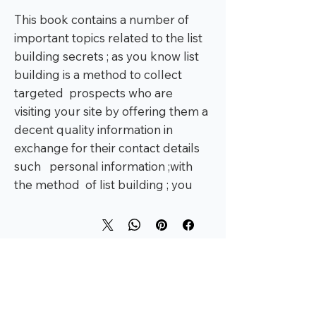
This book contains a number of
important topics related to the list
building secrets ; as you know list
building is a method to collect
targeted prospects who are
visiting your site by offering them a
decent quality information in
exchange for their contact details
such personal information ;with
the method of list building ; you
can potentially transform the
confirmed subscribers into byers ;
since once your potential prospect
has been added to your mailing list;
you are able to establish a
relationship with them; that will
encourage sales as well as