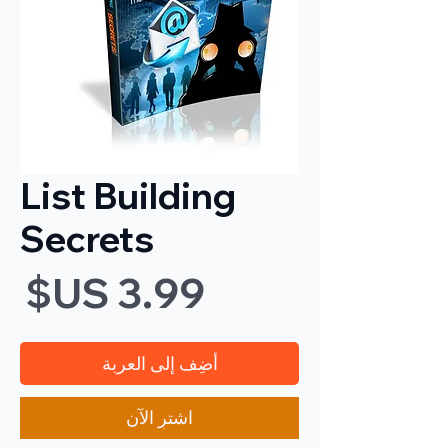
List Building
Secrets
ال
أضِف إلى العربة
اشترِ الآن