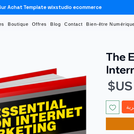
Sur Achat Template wixstudio ecommerce
es
Boutique
Offres
Blog
Contact
Bien-être Numérique
The E
Inter
السعر
ربة