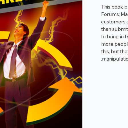
This book pr
Forums; Mak
customers a
than submit
to bring in
more people
this, but th
manipulatio