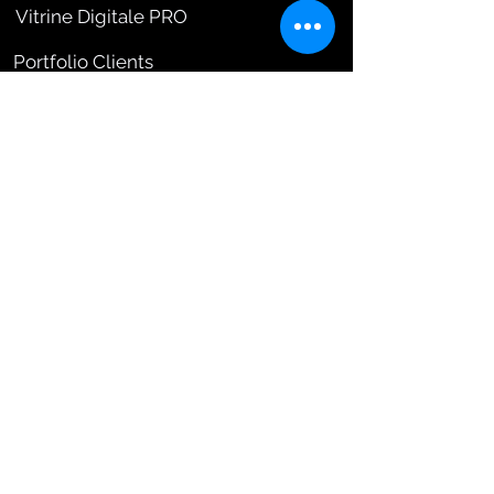
Vitrine Digitale PRO
Portfolio Clients
Services & Agence
FAQ & Support Technique
Services Créatifs (Sur Mesure)
Nous Contacter
Blog PEXMIR (Ressources Wix)
Informations Légales
Mon Compte Pexmir