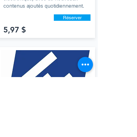
contenus ajoutés quotidiennement.
Réserver
5,97 $
ECommergy 10-
Day Pass