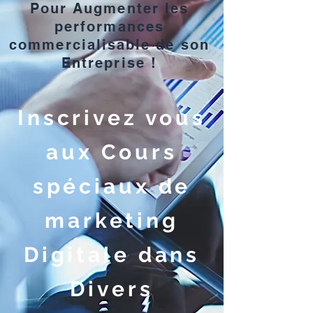
Pour Augmenter les
performances
commercialisable de son
Entreprise !
Inscrivez vous
aux Cours
spéciaux de
marketing
Digitale dans
Divers