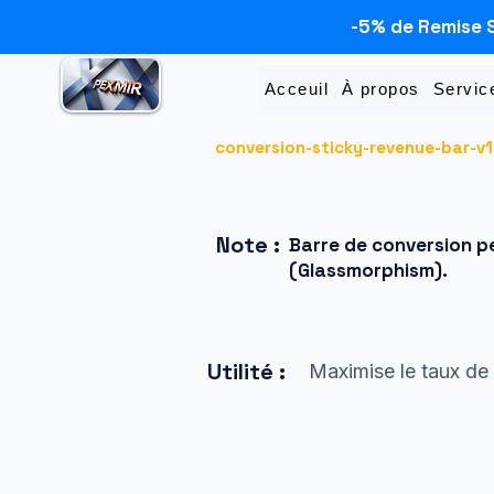
-5% de Remise 
Acceuil
À propos
Servic
conversion-sticky-revenue-bar-v
Note :
Barre de conversion pe
(Glassmorphism).
Utilité :
Maximise le taux de c