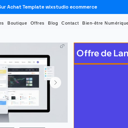
Sur Achat Template wixstudio ecommerce
es
Boutique
Offres
Blog
Contact
Bien-être Numérique
Offre de La