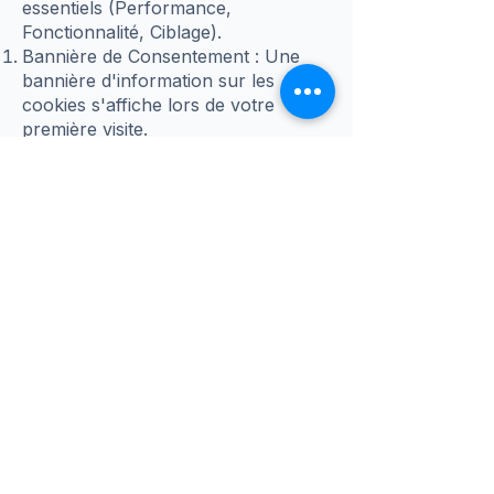
essentiels (Performance,
Fonctionnalité, Ciblage).
Bannière de Consentement : Une
bannière d'information sur les
cookies s'affiche lors de votre
première visite.
Choix de l'Utilisateur : Vous avez la
possibilité d'accepter tous les
cookies, de les refuser, ou de gérer
vos préférences par catégorie.
Retrait du Consentement : Vous
pouvez à tout moment modifier ou
retirer votre consentement en
cliquant sur le lien de gestion des
cookies généralement situé dans le
pied de page du site ou via les
paramètres de votre navigateur.
Article 4 : Configuration de Votre
Navigateur