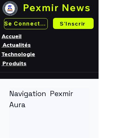
Pexmir News
S'Inscrir
Se Connecter
Accueil
Actualités
Technologie
Produits
Navigation  Pexmir 
Aura