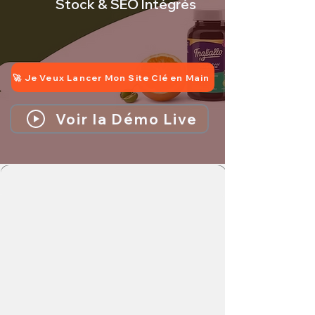
Stock & SEO Intégrés
🚀 Je Veux Lancer Mon Site Clé en Main
Voir la Démo Live