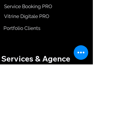
Service Booking PRO
Vitrine Digitale PRO
Portfolio Clients
Services & Agence
FAQ & Support Technique
Services Créatifs (Sur Mesure)
Nous Contacter
Blog PEXMIR (Ressources Wix)
Informations Légales