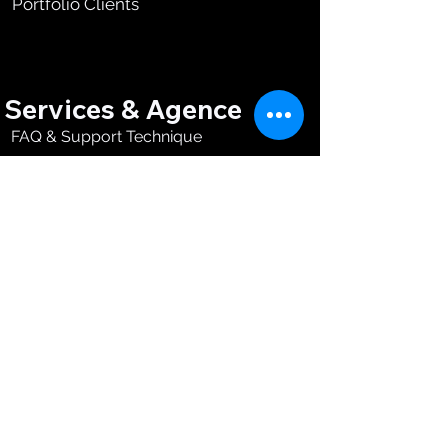
Portfolio Clients
Services & Agence
FAQ & Support Technique
Services Créatifs (Sur Mesure)
Nous Contacter
Blog PEXMIR (Ressources Wix)
Informations Légales
Mon Compte Pexmir
Mon Groupe Sur Pexmir