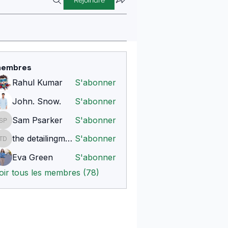
Rejoindre
embres
Rahul Kumar
S'abonner
John. Snow.
S'abonner
Sam Psarker
S'abonner
Sam Psarker
the detailingmafia
S'abonner
the detailingmafia
Eva Green
S'abonner
oir tous les membres (78)