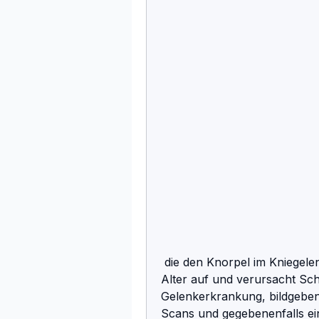
 die den Knorpel im Kniegelenk betrifft. Arthrose tritt oft im fortgeschrittenen 
Alter auf und verursacht Sch
Gelenkerkrankung, bildgeb
Scans und gegebenenfalls ei