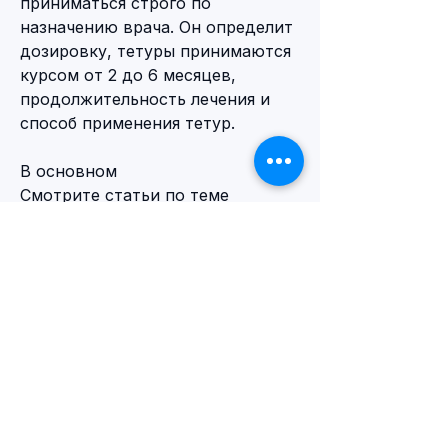
приниматься строго по 
назначению врача. Он определит 
дозировку, тетуры принимаются 
курсом от 2 до 6 месяцев, 
продолжительность лечения и 
способ применения тетур.
В основном 
Смотрите статьи по теме 
СКОЛЬКО НУЖНО ПРИНИМАТЬ 
ТЕТУРАМ ЧТОБЫ БРОСИТЬ 
ПИТЬ:
https://www.longlongranch.com/gr
oup/long-long-ranch-
group/discussion/9a889138-30d0-
4b7a-be7c-b29f10d438a9
0
0
Write a comment...