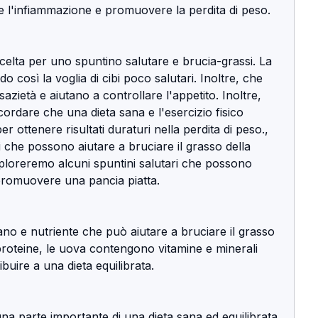
 l'infiammazione e promuovere la perdita di peso.
celta per uno spuntino salutare e brucia-grassi. La 
do così la voglia di cibi poco salutari. Inoltre, che 
azietà e aiutano a controllare l'appetito. Inoltre, 
ordare che una dieta sana e l'esercizio fisico 
 ottenere risultati duraturi nella perdita di peso., 
ci che possono aiutare a bruciare il grasso della 
sploreremo alcuni spuntini salutari che possono 
 promuovere una pancia piatta.
o e nutriente che può aiutare a bruciare il grasso 
proteine, le uova contengono vitamine e minerali 
buire a una dieta equilibrata.
na parte importante di una dieta sana ed equilibrata 