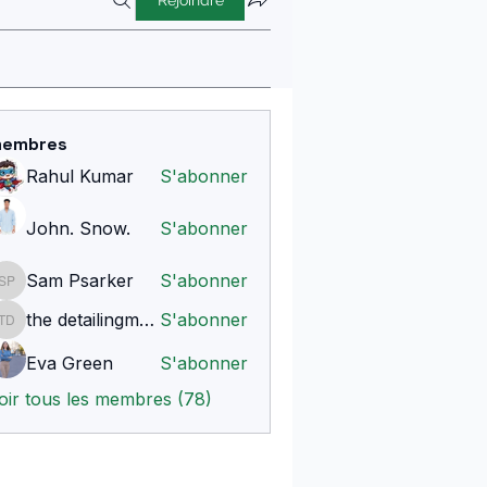
Rejoindre
embres
Rahul Kumar
S'abonner
John. Snow.
S'abonner
Sam Psarker
S'abonner
Sam Psarker
the detailingmafia
S'abonner
the detailingmafia
Eva Green
S'abonner
oir tous les membres (78)