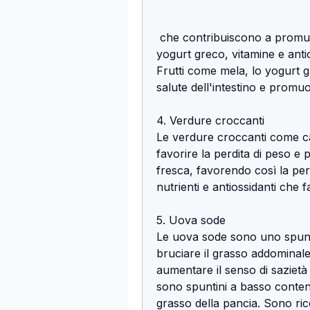
 che contribuiscono a promuovere la sazietà e a controllare l'appetito. Inoltre, 
yogurt greco, vitamine e antio
Frutti come mela, lo yogurt g
salute dell'intestino e promuo
4. Verdure croccanti
Le verdure croccanti come c
favorire la perdita di peso e 
fresca, favorendo così la perd
nutrienti e antiossidanti che 
5. Uova sode
Le uova sode sono uno spunti
bruciare il grasso addominale
aumentare il senso di sazietà
sono spuntini a basso contenu
grasso della pancia. Sono ricc