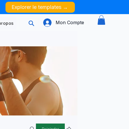
Explorer le templates →
Mon Compte
propos