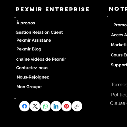
NoT
PEXMIR ENTREPRISE
À propos
Promo
Gestion Relation Client
Accés A
Pexmir Assistane
Marketi
Pexmir Blog
Cours E
chaîne vidéos de Pexmir
Support
Contactez-nous
Nous-Rejoignez
Termes
Mon Groupe
Politiq
Clause 