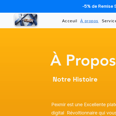
-5% de Remise 
Acceuil
À propos
Servic
À Propos
Notre Histoire
Pexmir est une Excellente pl
digital Révoltionnaire qui vo