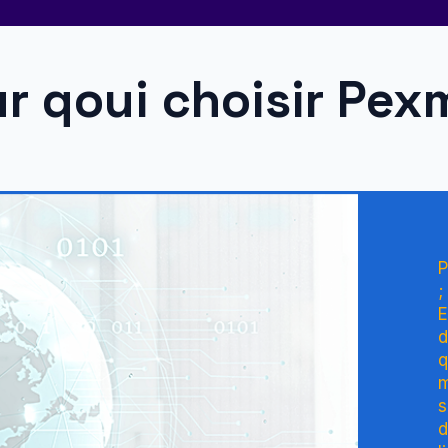
r qoui choisir Pexm
P
;
E
d
q
m
s
d