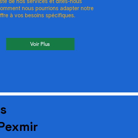
iste de nos services et dites-nous
omment nous pourrions adapter notre
ffre à vos besoins spécifiques.
Voir Plus
ns
Pexmir