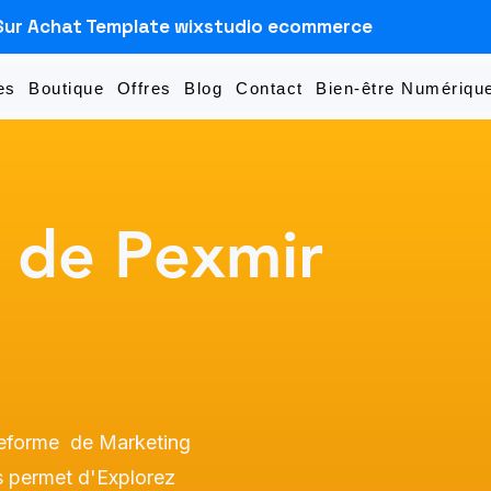
Sur Achat Template wixstudio ecommerce
es
Boutique
Offres
Blog
Contact
Bien-être Numérique
 de Pexmir
ateforme de Marketing
us permet d'Explorez