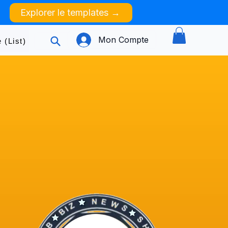
Explorer le templates →
Mon Compte
 (List)