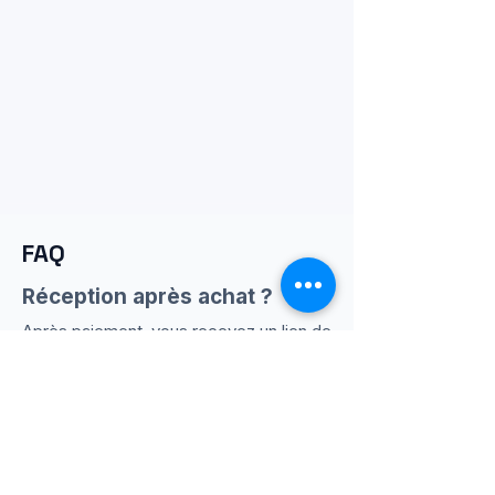
FAQ
Réception après achat ?
Après paiement, vous recevez un lien de
téléchargement (email + compte client).
Débutant : OK ?
Oui : contenu structuré étape par étape,
orienté exécution.